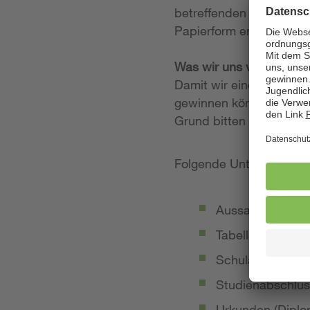
betreffenden Stellenan
Papierform entgegen.
Was wir uns von Ihrer
Damit wir einen möglich
gewinnen können, legen
Grund bitten wir Sie, 
Folgende Unterlagen so
Aussagekräftige
Tabellarischer Le
Schulabschluss-
Studienabschlus
Urkunden (Diplom