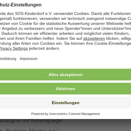
zeige angegeben. Natürlich nehmen wir weiterhin auch
 Bewerbung wünschen
st konkreten Eindruck von Ihrer Person, Ihren Fähigke
 wir großen Wert auf aussagekräftige Bewerbungsunter
von Kurzbewerbungen abzusehen.
llte Ihre Bewerbung umfassen:
s Anschreiben
benslauf mit qualifikationsrelevanten Inhalten
 und Ausbildungszeugnisse mit Notenspiegel
szeugnis mit Notenspiegel
, Bachelor, Master, o.ä.)