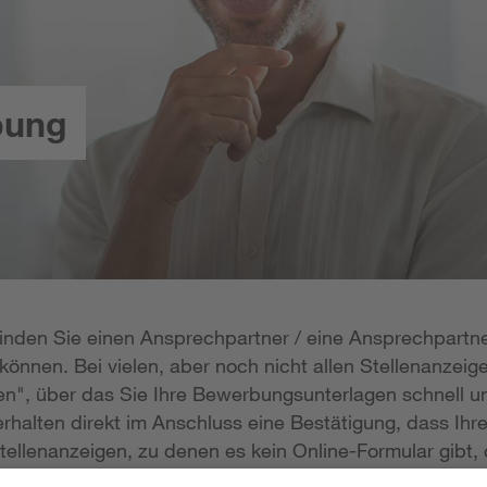
bung
 finden Sie einen Ansprechpartner / eine Ansprechpartne
önnen. Bei vielen, aber noch nicht allen Stellenanzeige
n", über das Sie Ihre Bewerbungsunterlagen schnell un
rhalten direkt im Anschluss eine Bestätigung, dass Ihr
tellenanzeigen, zu denen es kein Online-Formular gibt, 
erlagen per E-Mail zukommen lassen; die E-Mail-Adresse