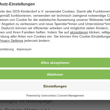
zeige angegeben. Natürlich nehmen wir weiterhin auch
 Bewerbung wünschen
st konkreten Eindruck von Ihrer Person, Ihren Fähigke
 wir großen Wert auf aussagekräftige Bewerbungsunter
von Kurzbewerbungen abzusehen.
llte Ihre Bewerbung umfassen:
s Anschreiben
benslauf mit qualifikationsrelevanten Inhalten
 und Ausbildungszeugnisse mit Notenspiegel
szeugnis mit Notenspiegel
, Bachelor, Master, o.ä.)