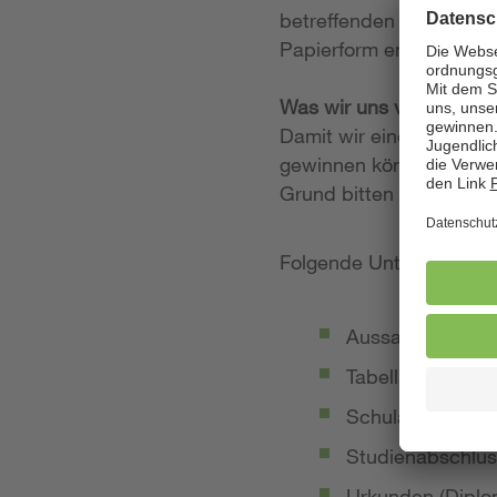
betreffenden Stellenan
Papierform entgegen.
Was wir uns von Ihrer
Damit wir einen möglich
gewinnen können, legen
Grund bitten wir Sie, 
Folgende Unterlagen so
Aussagekräftige
Tabellarischer Le
Schulabschluss-
Studienabschlus
Urkunden (Diplom