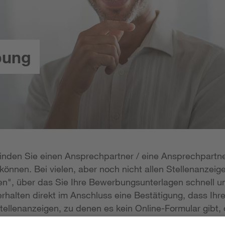
bung
 finden Sie einen Ansprechpartner / eine Ansprechpartne
önnen. Bei vielen, aber noch nicht allen Stellenanzeige
n", über das Sie Ihre Bewerbungsunterlagen schnell un
rhalten direkt im Anschluss eine Bestätigung, dass Ihr
tellenanzeigen, zu denen es kein Online-Formular gibt, 
erlagen per E-Mail zukommen lassen; die E-Mail-Adresse