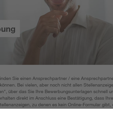
bung
 finden Sie einen Ansprechpartner / eine Ansprechpartne
önnen. Bei vielen, aber noch nicht allen Stellenanzeige
n", über das Sie Ihre Bewerbungsunterlagen schnell un
rhalten direkt im Anschluss eine Bestätigung, dass Ihr
tellenanzeigen, zu denen es kein Online-Formular gibt, 
erlagen per E-Mail zukommen lassen; die E-Mail-Adresse