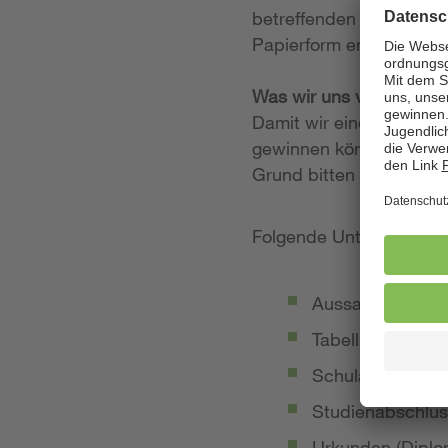
betreffenden Stellenan
Papierform entgegen.
Was wir uns von Ihrer
Damit wir einen möglich
gewinnen können, legen
Grund bitten wir Sie, 
Folgende Unterlagen so
Aussagekräftige
Tabellarischer Le
Schulabschluss-
Studienabschlus
Urkunden (Diplom