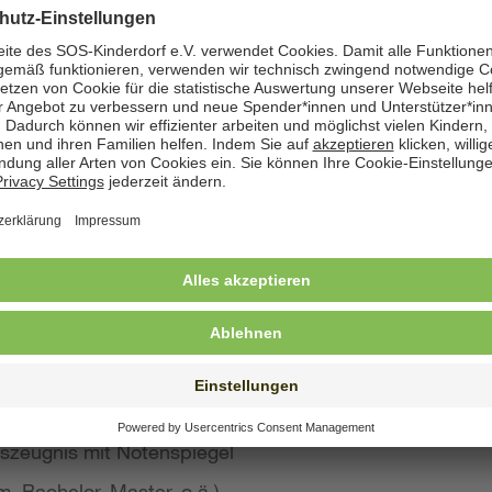
zeige angegeben. Natürlich nehmen wir weiterhin auch
 Bewerbung wünschen
st konkreten Eindruck von Ihrer Person, Ihren Fähigke
 wir großen Wert auf aussagekräftige Bewerbungsunter
von Kurzbewerbungen abzusehen.
llte Ihre Bewerbung umfassen:
s Anschreiben
benslauf mit qualifikationsrelevanten Inhalten
 und Ausbildungszeugnisse mit Notenspiegel
szeugnis mit Notenspiegel
, Bachelor, Master, o.ä.)