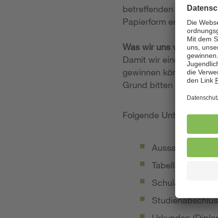
betreffenden Stellenan
Papierform entgegen.
Was wir uns von Ihrer
Damit wir einen möglich
gewinnen können, legen
Grund bitten wir Sie, 
Folgende Unterlagen so
Aussagekräftige
Tabellarischer Le
Schulabschluss-
Studienabschlus
Urkunden (Diplom