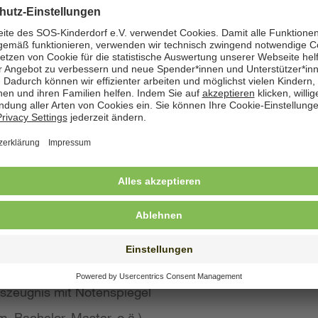
zeige angegeben. Natürlich nehmen wir weiterhin auch
 Bewerbung wünschen
st konkreten Eindruck von Ihrer Person, Ihren Fähigke
 wir großen Wert auf aussagekräftige Bewerbungsunter
von Kurzbewerbungen abzusehen.
llte Ihre Bewerbung umfassen:
s Anschreiben
benslauf mit qualifikationsrelevanten Inhalten
 und Ausbildungszeugnisse mit Notenspiegel
szeugnis mit Notenspiegel
, Bachelor, Master, o.ä.)