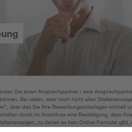
bung
 finden Sie einen Ansprechpartner / eine Ansprechpartne
önnen. Bei vielen, aber noch nicht allen Stellenanzeige
n", über das Sie Ihre Bewerbungsunterlagen schnell un
rhalten direkt im Anschluss eine Bestätigung, dass Ihr
tellenanzeigen, zu denen es kein Online-Formular gibt, 
erlagen per E-Mail zukommen lassen; die E-Mail-Adresse