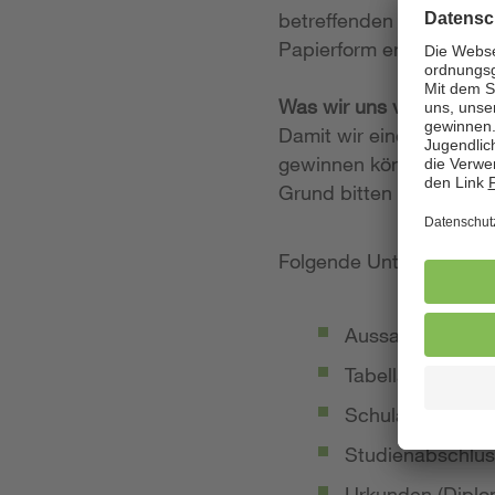
betreffenden Stellenan
Papierform entgegen.
Was wir uns von Ihrer
Damit wir einen möglich
gewinnen können, legen
Grund bitten wir Sie, 
Folgende Unterlagen so
Aussagekräftige
Tabellarischer Le
Schulabschluss-
Studienabschlus
Urkunden (Diplom