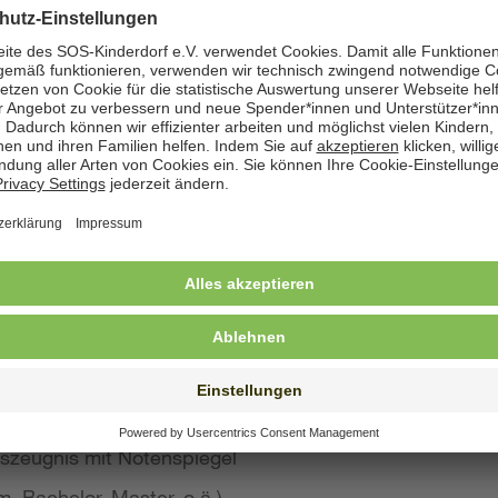
zeige angegeben. Natürlich nehmen wir weiterhin auch
 Bewerbung wünschen
st konkreten Eindruck von Ihrer Person, Ihren Fähigke
 wir großen Wert auf aussagekräftige Bewerbungsunter
von Kurzbewerbungen abzusehen.
llte Ihre Bewerbung umfassen:
s Anschreiben
benslauf mit qualifikationsrelevanten Inhalten
 und Ausbildungszeugnisse mit Notenspiegel
szeugnis mit Notenspiegel
, Bachelor, Master, o.ä.)