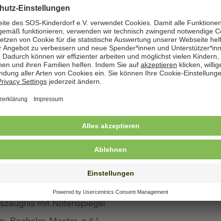
zeige angegeben. Natürlich nehmen wir weiterhin auch
 Bewerbung wünschen
st konkreten Eindruck von Ihrer Person, Ihren Fähigke
 wir großen Wert auf aussagekräftige Bewerbungsunter
von Kurzbewerbungen abzusehen.
llte Ihre Bewerbung umfassen:
s Anschreiben
benslauf mit qualifikationsrelevanten Inhalten
 und Ausbildungszeugnisse mit Notenspiegel
szeugnis mit Notenspiegel
, Bachelor, Master, o.ä.)