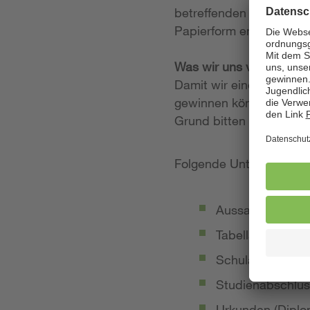
betreffenden Stellenan
Papierform entgegen.
Was wir uns von Ihrer
Damit wir einen möglich
gewinnen können, legen
Grund bitten wir Sie, 
Folgende Unterlagen so
Aussagekräftige
Tabellarischer Le
Schulabschluss-
Studienabschlus
Urkunden (Diplom