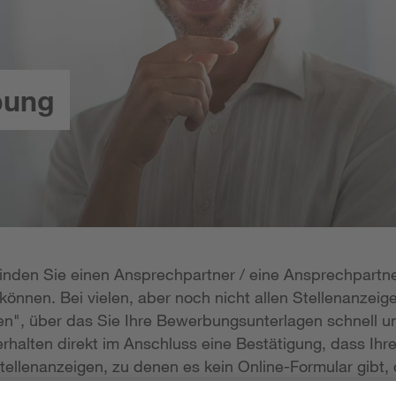
bung
 finden Sie einen Ansprechpartner / eine Ansprechpartne
önnen. Bei vielen, aber noch nicht allen Stellenanzeige
n", über das Sie Ihre Bewerbungsunterlagen schnell un
rhalten direkt im Anschluss eine Bestätigung, dass Ihr
tellenanzeigen, zu denen es kein Online-Formular gibt, 
erlagen per E-Mail zukommen lassen; die E-Mail-Adresse