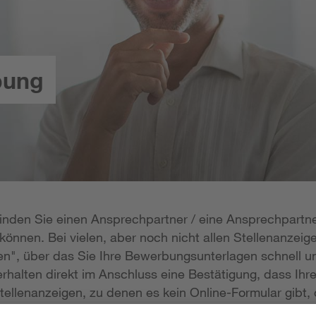
bung
 finden Sie einen Ansprechpartner / eine Ansprechpartne
önnen. Bei vielen, aber noch nicht allen Stellenanzeige
n", über das Sie Ihre Bewerbungsunterlagen schnell un
rhalten direkt im Anschluss eine Bestätigung, dass Ihr
tellenanzeigen, zu denen es kein Online-Formular gibt, 
erlagen per E-Mail zukommen lassen; die E-Mail-Adresse