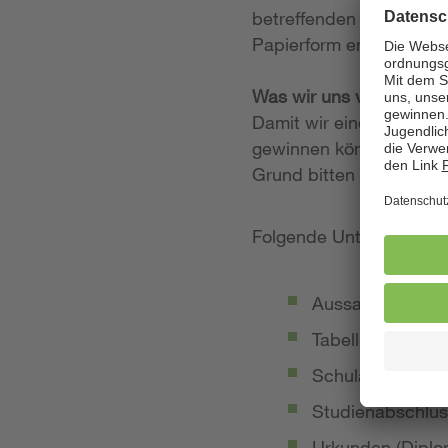
betreffenden Stellenan
Papierform entgegen.
Was wir uns von Ihrer
Damit wir einen möglich
gewinnen können, legen
Grund bitten wir Sie, 
Folgende Unterlagen so
Aussagekräftige
Tabellarischer Le
Schulabschluss-
Studienabschlus
Urkunden (Diplom