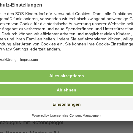
zeige angegeben. Natürlich nehmen wir weiterhin auch
 Bewerbung wünschen
st konkreten Eindruck von Ihrer Person, Ihren Fähigke
 wir großen Wert auf aussagekräftige Bewerbungsunter
von Kurzbewerbungen abzusehen.
llte Ihre Bewerbung umfassen:
s Anschreiben
benslauf mit qualifikationsrelevanten Inhalten
 und Ausbildungszeugnisse mit Notenspiegel
szeugnis mit Notenspiegel
, Bachelor, Master, o.ä.)