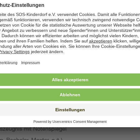
zeige angegeben. Natürlich nehmen wir weiterhin auch
 Bewerbung wünschen
st konkreten Eindruck von Ihrer Person, Ihren Fähigke
 wir großen Wert auf aussagekräftige Bewerbungsunter
von Kurzbewerbungen abzusehen.
llte Ihre Bewerbung umfassen:
s Anschreiben
benslauf mit qualifikationsrelevanten Inhalten
 und Ausbildungszeugnisse mit Notenspiegel
szeugnis mit Notenspiegel
, Bachelor, Master, o.ä.)