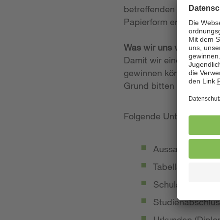
betreffenden Stellenan
Papierform entgegen.
Was wir uns von Ihrer
Damit wir einen möglich
gewinnen können, legen
Grund bitten wir Sie, 
Folgende Unterlagen so
Aussagekräftige
Tabellarischer Le
Schulabschluss-
Studienabschlus
Urkunden (Diplom