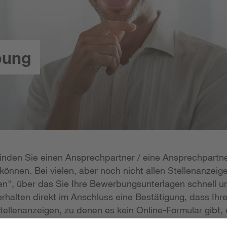
bung
 finden Sie einen Ansprechpartner / eine Ansprechpartne
önnen. Bei vielen, aber noch nicht allen Stellenanzeige
n", über das Sie Ihre Bewerbungsunterlagen schnell un
rhalten direkt im Anschluss eine Bestätigung, dass Ihr
tellenanzeigen, zu denen es kein Online-Formular gibt, 
erlagen per E-Mail zukommen lassen; die E-Mail-Adresse