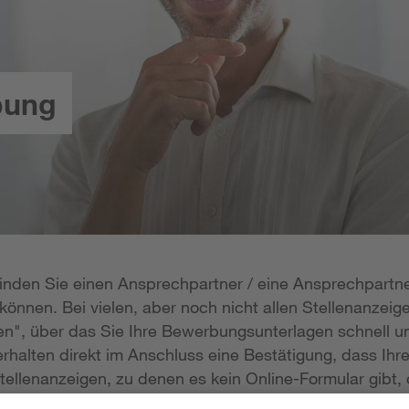
bung
 finden Sie einen Ansprechpartner / eine Ansprechpartne
önnen. Bei vielen, aber noch nicht allen Stellenanzeige
n", über das Sie Ihre Bewerbungsunterlagen schnell un
rhalten direkt im Anschluss eine Bestätigung, dass Ihr
tellenanzeigen, zu denen es kein Online-Formular gibt, 
erlagen per E-Mail zukommen lassen; die E-Mail-Adresse