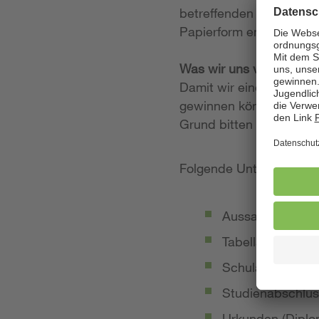
betreffenden Stellenan
Papierform entgegen.
Was wir uns von Ihrer
Damit wir einen möglich
gewinnen können, legen
Grund bitten wir Sie, 
Folgende Unterlagen so
Aussagekräftige
Tabellarischer Le
Schulabschluss-
Studienabschlus
Urkunden (Diplom