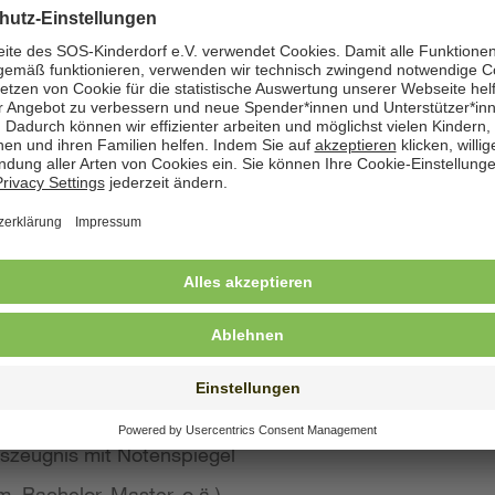
zeige angegeben. Natürlich nehmen wir weiterhin auch
 Bewerbung wünschen
st konkreten Eindruck von Ihrer Person, Ihren Fähigke
 wir großen Wert auf aussagekräftige Bewerbungsunter
von Kurzbewerbungen abzusehen.
llte Ihre Bewerbung umfassen:
s Anschreiben
benslauf mit qualifikationsrelevanten Inhalten
 und Ausbildungszeugnisse mit Notenspiegel
szeugnis mit Notenspiegel
, Bachelor, Master, o.ä.)