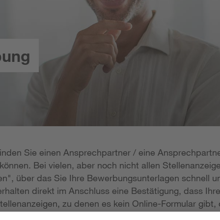
bung
 finden Sie einen Ansprechpartner / eine Ansprechpartne
önnen. Bei vielen, aber noch nicht allen Stellenanzeige
n", über das Sie Ihre Bewerbungsunterlagen schnell un
rhalten direkt im Anschluss eine Bestätigung, dass Ihr
tellenanzeigen, zu denen es kein Online-Formular gibt, 
erlagen per E-Mail zukommen lassen; die E-Mail-Adresse