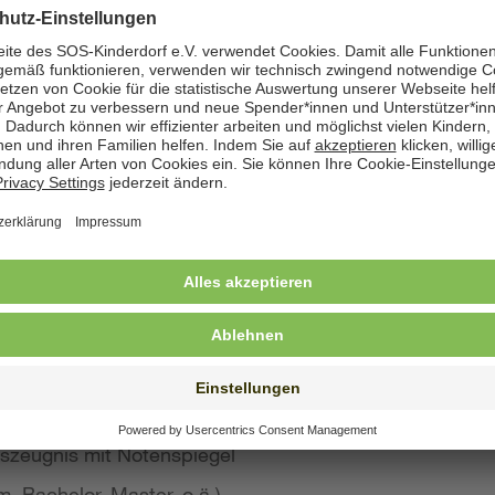
zeige angegeben. Natürlich nehmen wir weiterhin auch
 Bewerbung wünschen
st konkreten Eindruck von Ihrer Person, Ihren Fähigke
 wir großen Wert auf aussagekräftige Bewerbungsunter
von Kurzbewerbungen abzusehen.
llte Ihre Bewerbung umfassen:
s Anschreiben
benslauf mit qualifikationsrelevanten Inhalten
 und Ausbildungszeugnisse mit Notenspiegel
szeugnis mit Notenspiegel
, Bachelor, Master, o.ä.)