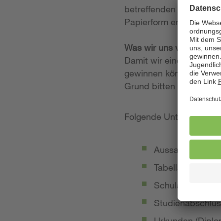
betreffenden Stellenan
Papierform entgegen.
Was wir uns von Ihrer
Damit wir einen möglich
gewinnen können, legen
Grund bitten wir Sie, 
Folgende Unterlagen so
Aussagekräftige
Tabellarischer Le
Schulabschluss-
Studienabschlus
Urkunden (Diplom