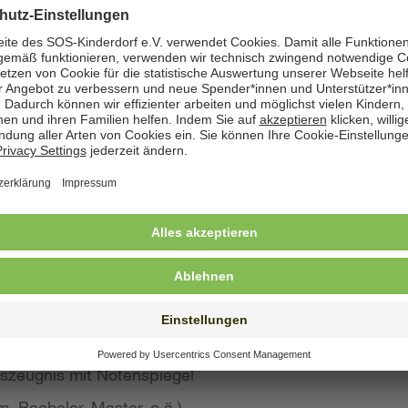
zeige angegeben. Natürlich nehmen wir weiterhin auch
 Bewerbung wünschen
st konkreten Eindruck von Ihrer Person, Ihren Fähigke
 wir großen Wert auf aussagekräftige Bewerbungsunter
von Kurzbewerbungen abzusehen.
llte Ihre Bewerbung umfassen:
s Anschreiben
benslauf mit qualifikationsrelevanten Inhalten
 und Ausbildungszeugnisse mit Notenspiegel
szeugnis mit Notenspiegel
, Bachelor, Master, o.ä.)