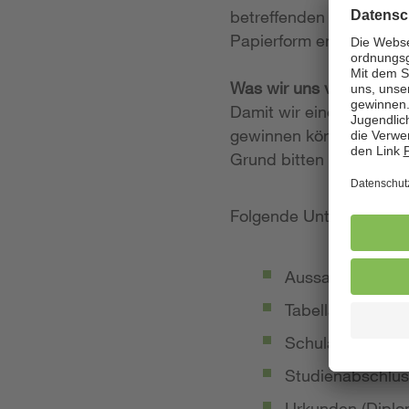
betreffenden Stellenan
Papierform entgegen.
Was wir uns von Ihrer
Damit wir einen möglich
gewinnen können, legen
Grund bitten wir Sie, 
Folgende Unterlagen so
Aussagekräftige
Tabellarischer Le
Schulabschluss-
Studienabschlus
Urkunden (Diplom