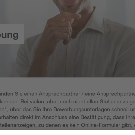
bung
 finden Sie einen Ansprechpartner / eine Ansprechpartne
önnen. Bei vielen, aber noch nicht allen Stellenanzeige
n", über das Sie Ihre Bewerbungsunterlagen schnell un
rhalten direkt im Anschluss eine Bestätigung, dass Ihr
tellenanzeigen, zu denen es kein Online-Formular gibt, 
erlagen per E-Mail zukommen lassen; die E-Mail-Adresse