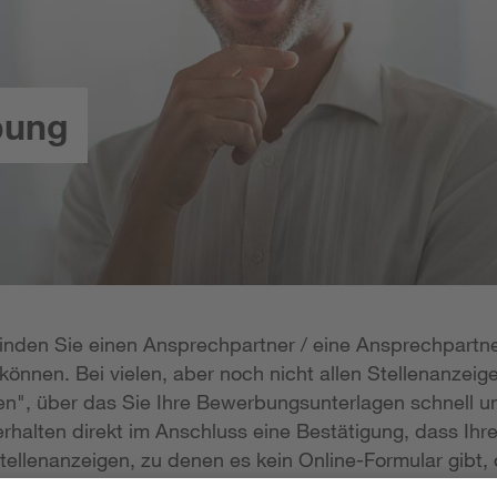
bung
 finden Sie einen Ansprechpartner / eine Ansprechpartne
önnen. Bei vielen, aber noch nicht allen Stellenanzeige
n", über das Sie Ihre Bewerbungsunterlagen schnell un
rhalten direkt im Anschluss eine Bestätigung, dass Ihr
tellenanzeigen, zu denen es kein Online-Formular gibt, 
erlagen per E-Mail zukommen lassen; die E-Mail-Adresse