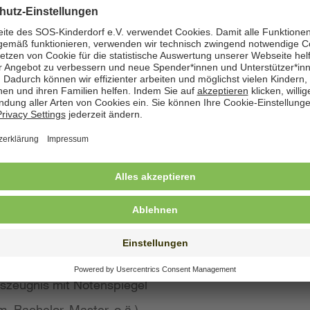
zeige angegeben. Natürlich nehmen wir weiterhin auch
 Bewerbung wünschen
st konkreten Eindruck von Ihrer Person, Ihren Fähigke
 wir großen Wert auf aussagekräftige Bewerbungsunter
von Kurzbewerbungen abzusehen.
llte Ihre Bewerbung umfassen:
s Anschreiben
benslauf mit qualifikationsrelevanten Inhalten
 und Ausbildungszeugnisse mit Notenspiegel
szeugnis mit Notenspiegel
, Bachelor, Master, o.ä.)