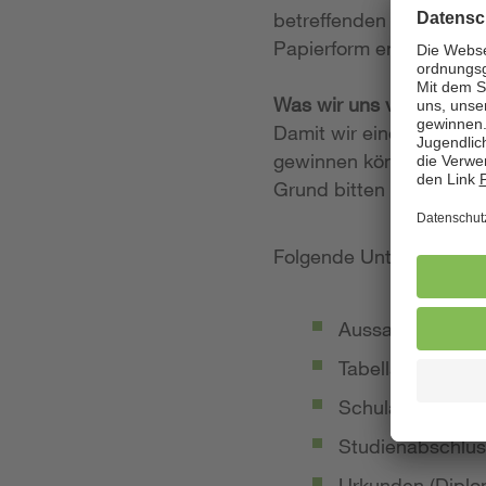
betreffenden Stellenan
Papierform entgegen.
Was wir uns von Ihrer
Damit wir einen möglich
gewinnen können, legen
Grund bitten wir Sie, 
Folgende Unterlagen so
Aussagekräftige
Tabellarischer Le
Schulabschluss-
Studienabschlus
Urkunden (Diplom