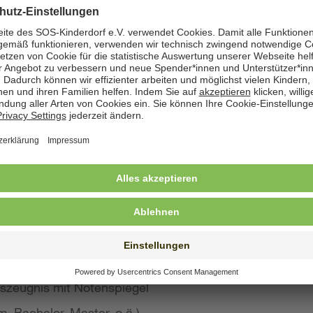
zeige angegeben. Natürlich nehmen wir weiterhin auch
 Bewerbung wünschen
st konkreten Eindruck von Ihrer Person, Ihren Fähigke
 wir großen Wert auf aussagekräftige Bewerbungsunter
von Kurzbewerbungen abzusehen.
llte Ihre Bewerbung umfassen:
s Anschreiben
benslauf mit qualifikationsrelevanten Inhalten
 und Ausbildungszeugnisse mit Notenspiegel
szeugnis mit Notenspiegel
, Bachelor, Master, o.ä.)