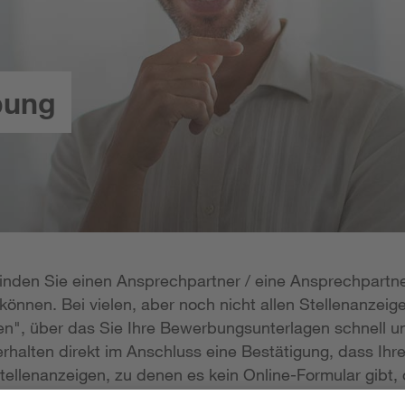
bung
 finden Sie einen Ansprechpartner / eine Ansprechpartne
önnen. Bei vielen, aber noch nicht allen Stellenanzeige
n", über das Sie Ihre Bewerbungsunterlagen schnell un
rhalten direkt im Anschluss eine Bestätigung, dass Ihr
tellenanzeigen, zu denen es kein Online-Formular gibt, 
erlagen per E-Mail zukommen lassen; die E-Mail-Adresse