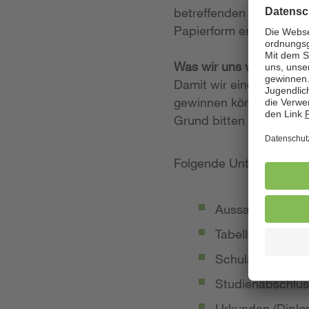
betreffenden Stellenan
Papierform entgegen.
Was wir uns von Ihrer
Damit wir einen möglich
gewinnen können, legen
Grund bitten wir Sie, 
Folgende Unterlagen so
Aussagekräftige
Tabellarischer Le
Schulabschluss-
Studienabschlus
Urkunden (Diplom