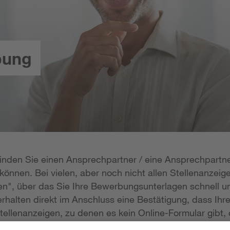
bung
 finden Sie einen Ansprechpartner / eine Ansprechpartne
önnen. Bei vielen, aber noch nicht allen Stellenanzeige
n", über das Sie Ihre Bewerbungsunterlagen schnell un
rhalten direkt im Anschluss eine Bestätigung, dass Ihr
tellenanzeigen, zu denen es kein Online-Formular gibt, 
erlagen per E-Mail zukommen lassen; die E-Mail-Adresse