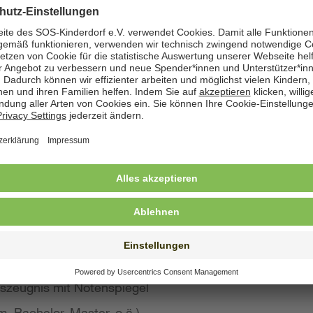
zeige angegeben. Natürlich nehmen wir weiterhin auch
 Bewerbung wünschen
st konkreten Eindruck von Ihrer Person, Ihren Fähigke
 wir großen Wert auf aussagekräftige Bewerbungsunter
von Kurzbewerbungen abzusehen.
llte Ihre Bewerbung umfassen:
s Anschreiben
benslauf mit qualifikationsrelevanten Inhalten
 und Ausbildungszeugnisse mit Notenspiegel
szeugnis mit Notenspiegel
, Bachelor, Master, o.ä.)