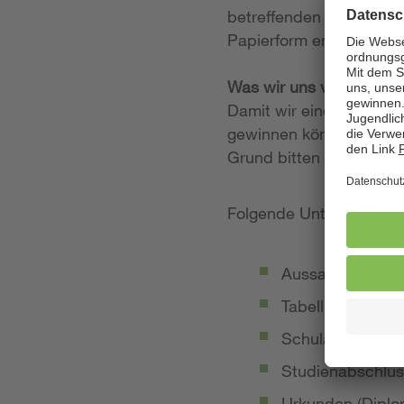
betreffenden Stellenan
Papierform entgegen.
Was wir uns von Ihrer
Damit wir einen möglich
gewinnen können, legen
Grund bitten wir Sie, 
Folgende Unterlagen so
Aussagekräftige
Tabellarischer Le
Schulabschluss-
Studienabschlus
Urkunden (Diplom