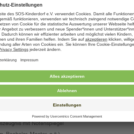
zeige angegeben. Natürlich nehmen wir weiterhin auch
 Bewerbung wünschen
st konkreten Eindruck von Ihrer Person, Ihren Fähigke
 wir großen Wert auf aussagekräftige Bewerbungsunter
von Kurzbewerbungen abzusehen.
llte Ihre Bewerbung umfassen:
s Anschreiben
benslauf mit qualifikationsrelevanten Inhalten
 und Ausbildungszeugnisse mit Notenspiegel
szeugnis mit Notenspiegel
, Bachelor, Master, o.ä.)