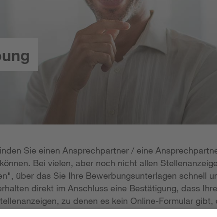
bung
 finden Sie einen Ansprechpartner / eine Ansprechpartne
önnen. Bei vielen, aber noch nicht allen Stellenanzeige
n", über das Sie Ihre Bewerbungsunterlagen schnell un
rhalten direkt im Anschluss eine Bestätigung, dass Ihr
tellenanzeigen, zu denen es kein Online-Formular gibt, 
erlagen per E-Mail zukommen lassen; die E-Mail-Adresse