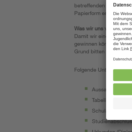
betreffenden Stellenan
Papierform entgegen.
Was wir uns von Ihrer
Damit wir einen möglich
gewinnen können, legen
Grund bitten wir Sie, 
Folgende Unterlagen so
Aussagekräftige
Tabellarischer Le
Schulabschluss-
Studienabschlus
Urkunden (Diplom