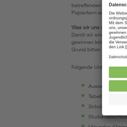
betreffenden Stellenan
Papierform entgegen.
Was wir uns von Ihrer
Damit wir einen möglich
gewinnen können, legen
Grund bitten wir Sie, 
Folgende Unterlagen so
Aussagekräftige
Tabellarischer Le
Schulabschluss-
Studienabschlus
Urkunden (Diplom