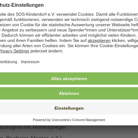
zeige angegeben. Natürlich nehmen wir weiterhin auch
 Bewerbung wünschen
st konkreten Eindruck von Ihrer Person, Ihren Fähigke
 wir großen Wert auf aussagekräftige Bewerbungsunter
von Kurzbewerbungen abzusehen.
llte Ihre Bewerbung umfassen:
s Anschreiben
benslauf mit qualifikationsrelevanten Inhalten
 und Ausbildungszeugnisse mit Notenspiegel
szeugnis mit Notenspiegel
, Bachelor, Master, o.ä.)