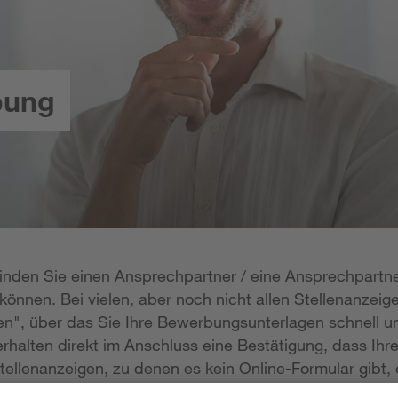
bung
 finden Sie einen Ansprechpartner / eine Ansprechpartne
önnen. Bei vielen, aber noch nicht allen Stellenanzeige
n", über das Sie Ihre Bewerbungsunterlagen schnell un
rhalten direkt im Anschluss eine Bestätigung, dass Ihr
tellenanzeigen, zu denen es kein Online-Formular gibt, 
erlagen per E-Mail zukommen lassen; die E-Mail-Adresse