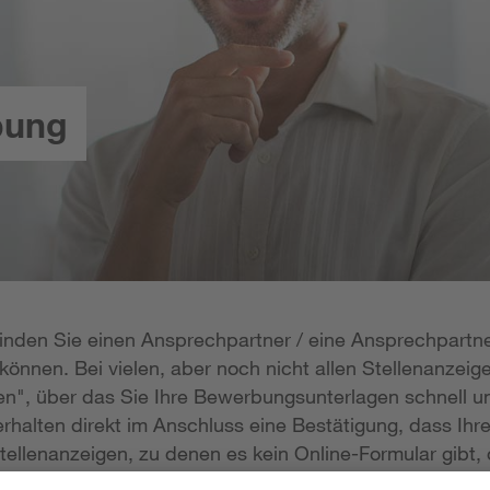
bung
 finden Sie einen Ansprechpartner / eine Ansprechpartne
önnen. Bei vielen, aber noch nicht allen Stellenanzeige
n", über das Sie Ihre Bewerbungsunterlagen schnell un
rhalten direkt im Anschluss eine Bestätigung, dass Ihr
tellenanzeigen, zu denen es kein Online-Formular gibt, 
erlagen per E-Mail zukommen lassen; die E-Mail-Adresse