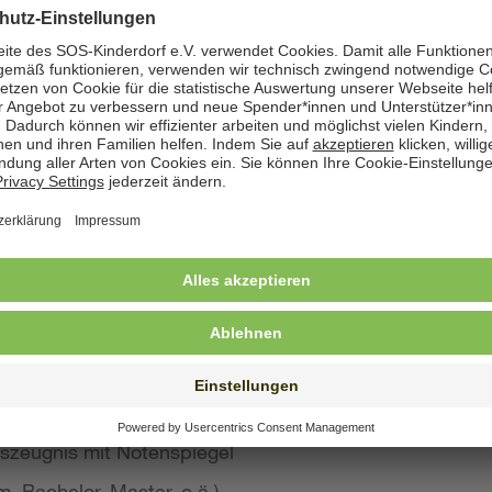
zeige angegeben. Natürlich nehmen wir weiterhin auch
 Bewerbung wünschen
st konkreten Eindruck von Ihrer Person, Ihren Fähigke
 wir großen Wert auf aussagekräftige Bewerbungsunter
von Kurzbewerbungen abzusehen.
llte Ihre Bewerbung umfassen:
s Anschreiben
benslauf mit qualifikationsrelevanten Inhalten
 und Ausbildungszeugnisse mit Notenspiegel
szeugnis mit Notenspiegel
, Bachelor, Master, o.ä.)