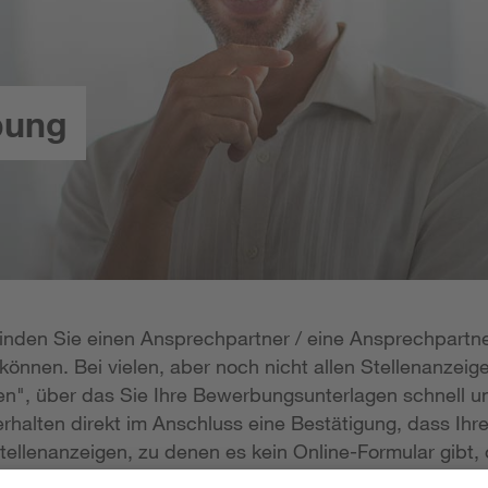
bung
 finden Sie einen Ansprechpartner / eine Ansprechpartne
önnen. Bei vielen, aber noch nicht allen Stellenanzeige
n", über das Sie Ihre Bewerbungsunterlagen schnell un
rhalten direkt im Anschluss eine Bestätigung, dass Ihr
tellenanzeigen, zu denen es kein Online-Formular gibt, 
erlagen per E-Mail zukommen lassen; die E-Mail-Adresse