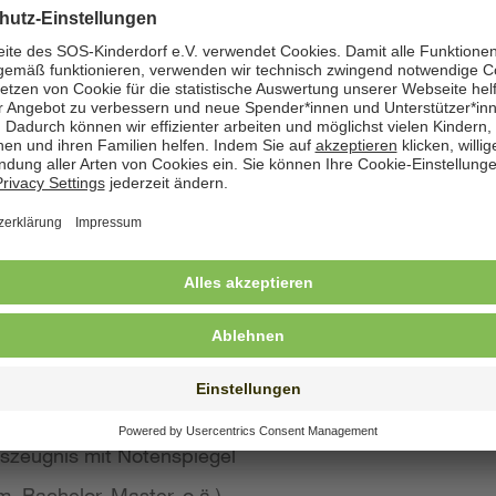
zeige angegeben. Natürlich nehmen wir weiterhin auch
 Bewerbung wünschen
st konkreten Eindruck von Ihrer Person, Ihren Fähigke
 wir großen Wert auf aussagekräftige Bewerbungsunter
von Kurzbewerbungen abzusehen.
llte Ihre Bewerbung umfassen:
s Anschreiben
benslauf mit qualifikationsrelevanten Inhalten
 und Ausbildungszeugnisse mit Notenspiegel
szeugnis mit Notenspiegel
, Bachelor, Master, o.ä.)