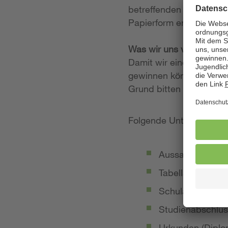
betreffenden Stellenan
Papierform entgegen.
Was wir uns von Ihrer
Damit wir einen möglich
gewinnen können, legen
Grund bitten wir Sie, 
Folgende Unterlagen so
Aussagekräftige
Tabellarischer Le
Schulabschluss-
Studienabschlus
Urkunden (Diplom