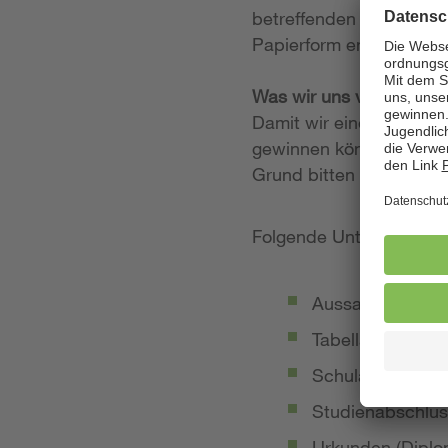
betreffenden Stellenan
Papierform entgegen.
Was wir uns von Ihrer
Damit wir einen möglich
gewinnen können, legen
Grund bitten wir Sie, 
Folgende Unterlagen so
Aussagekräftige
Tabellarischer Le
Schulabschluss-
Studienabschlus
Urkunden (Diplom