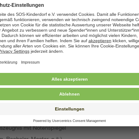
zeige angegeben. Natürlich nehmen wir weiterhin auch
 Bewerbung wünschen
st konkreten Eindruck von Ihrer Person, Ihren Fähigke
 wir großen Wert auf aussagekräftige Bewerbungsunter
von Kurzbewerbungen abzusehen.
llte Ihre Bewerbung umfassen:
s Anschreiben
benslauf mit qualifikationsrelevanten Inhalten
 und Ausbildungszeugnisse mit Notenspiegel
szeugnis mit Notenspiegel
, Bachelor, Master, o.ä.)