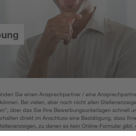
bung
 finden Sie einen Ansprechpartner / eine Ansprechpartne
önnen. Bei vielen, aber noch nicht allen Stellenanzeige
n", über das Sie Ihre Bewerbungsunterlagen schnell un
rhalten direkt im Anschluss eine Bestätigung, dass Ihr
tellenanzeigen, zu denen es kein Online-Formular gibt, 
erlagen per E-Mail zukommen lassen; die E-Mail-Adresse