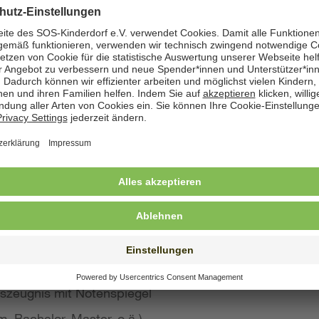
zeige angegeben. Natürlich nehmen wir weiterhin auch
 Bewerbung wünschen
st konkreten Eindruck von Ihrer Person, Ihren Fähigke
 wir großen Wert auf aussagekräftige Bewerbungsunter
von Kurzbewerbungen abzusehen.
llte Ihre Bewerbung umfassen:
s Anschreiben
benslauf mit qualifikationsrelevanten Inhalten
 und Ausbildungszeugnisse mit Notenspiegel
szeugnis mit Notenspiegel
, Bachelor, Master, o.ä.)