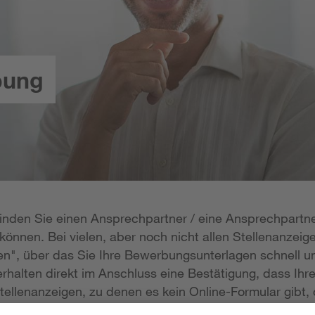
bung
 finden Sie einen Ansprechpartner / eine Ansprechpartne
önnen. Bei vielen, aber noch nicht allen Stellenanzeige
n", über das Sie Ihre Bewerbungsunterlagen schnell un
rhalten direkt im Anschluss eine Bestätigung, dass Ihr
tellenanzeigen, zu denen es kein Online-Formular gibt, 
erlagen per E-Mail zukommen lassen; die E-Mail-Adresse