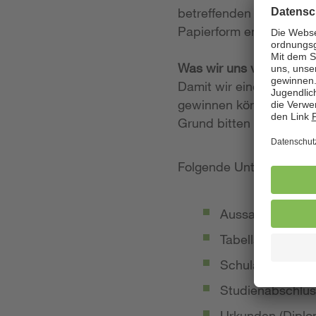
betreffenden Stellenan
Papierform entgegen.
Was wir uns von Ihrer
Damit wir einen möglich
gewinnen können, legen
Grund bitten wir Sie, 
Folgende Unterlagen so
Aussagekräftige
Tabellarischer Le
Schulabschluss-
Studienabschlus
Urkunden (Diplom