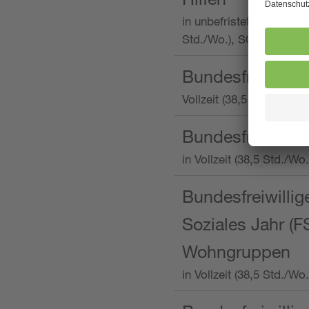
in unbefristeter Anstellu
Std./Wo.), SOS-Kinderd
Bundesfreiwillig
Vollzeit (38,5 Stunden 
Bundesfreiwillig
in Vollzeit (38,5 Std./
Bundesfreiwillige
Soziales Jahr (F
Wohngruppen
in Vollzeit (38,5 Std./