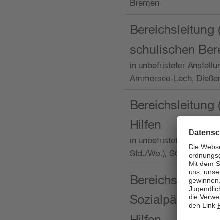
Bremen
Bereichsleitung 
schulischen Ber
in unbefristeter Anstellu
Ammersee-Lech, Dieß
Bereichsleitung 
Hilfen
in unbefristeter Anstellu
Std./Wo.), SOS-Kinder
Bereichsleitung m
Sozialpädagogin
Hilfen