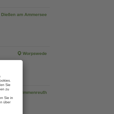
Dießen am Ammersee
Worpswede
Immenreuth