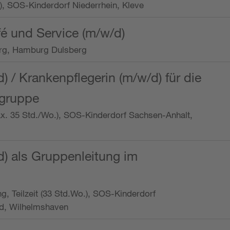
o.), SOS-Kinderdorf Niederrhein, Kleve
é und Service (m/w/d)
rg, Hamburg Dulsberg
d) / Krankenpflegerin (m/w/d) für die
ngruppe
max. 35 Std./Wo.), SOS-Kinderdorf Sachsen-Anhalt,
d) als Gruppenleitung im
ung, Teilzeit (33 Std.Wo.), SOS-Kinderdorf
d, Wilhelmshaven