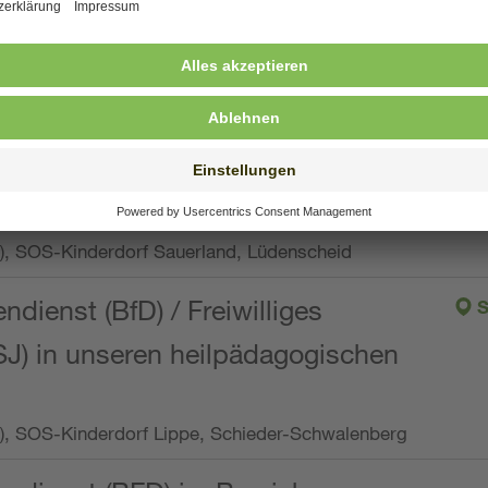
ng, Vollzeit oder Teilzeit (min. 34 bis max. 38,5
orf Oberpfalz, Immenreuth
endienst
pro Woche), SOS-Kinderdorf Düsseldorf
endienst
Wo.), SOS-Kinderdorf Sauerland, Lüdenscheid
ndienst (BfD) / Freiwilliges
S
SJ) in unseren heilpädagogischen
Wo.), SOS-Kinderdorf Lippe, Schieder-Schwalenberg