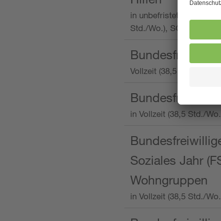
in unbefristeter Anstellu
Std./Wo.), SOS-Kinderd
Bundesfreiwillig
Vollzeit (38,5 Stunden 
Bundesfreiwillig
in Vollzeit (38,5 Std./
Bundesfreiwillige
Soziales Jahr (F
Wohngruppen
in Vollzeit (38,5 Std./