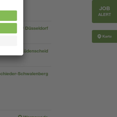
JOB
ALERT
Düsseldorf
Karte
Lüdenscheid
chieder-Schwalenberg