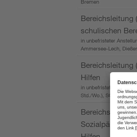
Bremen
Bereichsleitung 
schulischen Ber
in unbefristeter Anstellu
Ammersee-Lech, Dieß
Bereichsleitung 
Hilfen
in unbefristeter Anstellu
Std./Wo.), SOS-Kinder
Bereichsleitung m
Sozialpädagogin
Hilfen