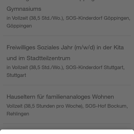
Gymnasiums
in Vollzeit (38,5 Std./Wo.), SOS-Kinderdorf Göppingen,
Göppingen
Freiwilliges Soziales Jahr (m/w/d) in der Kita
und im Stadtteilzentrum
in Vollzeit (38,5 Std./Wo.), SOS-Kinderdorf Stuttgart,
Stuttgart
Hauseltern für familienanaloges Wohnen
Vollzeit (38,5 Stunden pro Woche), SOS-Hof Bockum,
Rehlingen