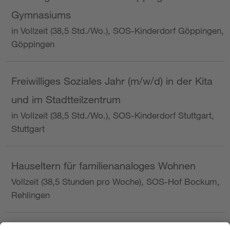
Gymnasiums
in Vollzeit (38,5 Std./Wo.), SOS-Kinderdorf Göppingen,
Göppingen
Freiwilliges Soziales Jahr (m/w/d) in der Kita
und im Stadtteilzentrum
in Vollzeit (38,5 Std./Wo.), SOS-Kinderdorf Stuttgart,
Stuttgart
Hauseltern für familienanaloges Wohnen
Vollzeit (38,5 Stunden pro Woche), SOS-Hof Bockum,
Rehlingen