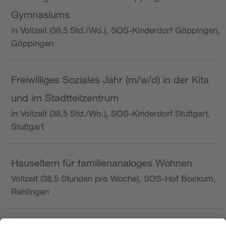
Gymnasiums
in Vollzeit (38,5 Std./Wo.), SOS-Kinderdorf Göppingen,
Göppingen
Freiwilliges Soziales Jahr (m/w/d) in der Kita
und im Stadtteilzentrum
in Vollzeit (38,5 Std./Wo.), SOS-Kinderdorf Stuttgart,
Stuttgart
Hauseltern für familienanaloges Wohnen
Vollzeit (38,5 Stunden pro Woche), SOS-Hof Bockum,
Rehlingen