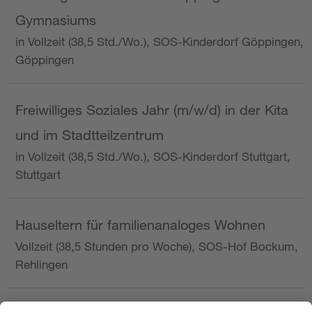
Gymnasiums
in Vollzeit (38,5 Std./Wo.), SOS-Kinderdorf Göppingen,
Göppingen
Freiwilliges Soziales Jahr (m/w/d) in der Kita
und im Stadtteilzentrum
in Vollzeit (38,5 Std./Wo.), SOS-Kinderdorf Stuttgart,
Stuttgart
Hauseltern für familienanaloges Wohnen
Vollzeit (38,5 Stunden pro Woche), SOS-Hof Bockum,
Rehlingen