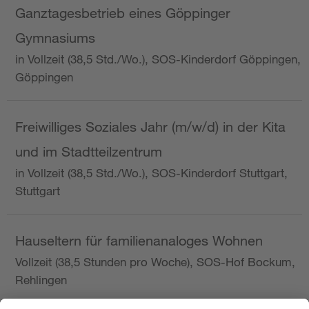
Ganztagesbetrieb eines Göppinger
Gymnasiums
in Vollzeit (38,5 Std./Wo.), SOS-Kinderdorf Göppingen,
Göppingen
Freiwilliges Soziales Jahr (m/w/d) in der Kita
und im Stadtteilzentrum
in Vollzeit (38,5 Std./Wo.), SOS-Kinderdorf Stuttgart,
Stuttgart
Hauseltern für familienanaloges Wohnen
Vollzeit (38,5 Stunden pro Woche), SOS-Hof Bockum,
Rehlingen