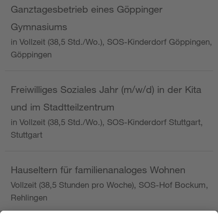
Ganztagesbetrieb eines Göppinger
Gymnasiums
in Vollzeit (38,5 Std./Wo.), SOS-Kinderdorf Göppingen,
Göppingen
Freiwilliges Soziales Jahr (m/w/d) in der Kita
und im Stadtteilzentrum
in Vollzeit (38,5 Std./Wo.), SOS-Kinderdorf Stuttgart,
Stuttgart
Hauseltern für familienanaloges Wohnen
Vollzeit (38,5 Stunden pro Woche), SOS-Hof Bockum,
Rehlingen