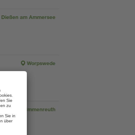
Dießen am Ammersee
Worpswede
Immenreuth