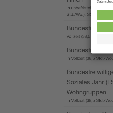
in unbefristeter Anstellu
Std./Wo.), SOS-Kinderd
Bundesfreiwillig
Vollzeit (38,5 Stunden 
Bundesfreiwillig
in Vollzeit (38,5 Std./
Bundesfreiwillige
Soziales Jahr (F
Wohngruppen
in Vollzeit (38,5 Std./