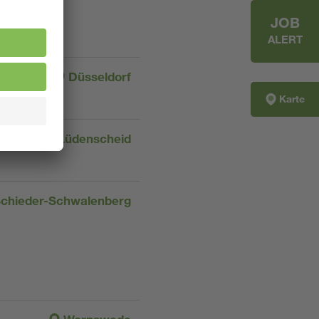
JOB
ALERT
Düsseldorf
Karte
Lüdenscheid
chieder-Schwalenberg