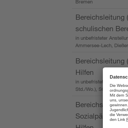
Bremen
Bereichsleitung 
schulischen Ber
in unbefristeter Anstellu
Ammersee-Lech, Dieß
Bereichsleitung 
Hilfen
in unbefristeter Anstellu
Std./Wo.), SOS-Kinder
Bereichsleitung m
Sozialpädagogin
Hilfen