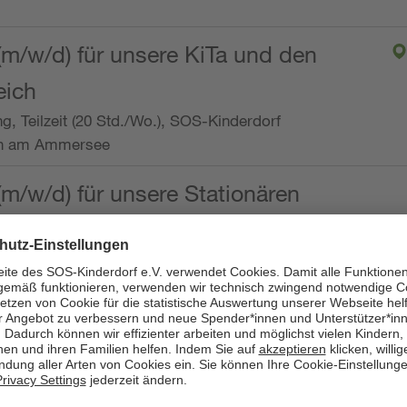
(m/w/d) für unsere KiTa und den
eich
ng, Teilzeit (20 Std./Wo.), SOS-Kinderdorf
en am Ammersee
(m/w/d) für unsere Stationären
ng, Vollzeit oder Teilzeit (mind. 30 - max. 38,5
dorf Worpswede,
it der Qualifikation als
 (m/w/d) und die Ambulanten