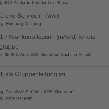
o.), SOS-Kinderdorf Niederrhein, Kleve
é und Service (m/w/d)
rg, Hamburg Dulsberg
d) / Krankenpflegerin (m/w/d) für die
ngruppe
max. 35 Std./Wo.), SOS-Kinderdorf Sachsen-Anhalt,
d) als Gruppenleitung im
ung, Teilzeit (33 Std.Wo.), SOS-Kinderdorf
d, Wilhelmshaven