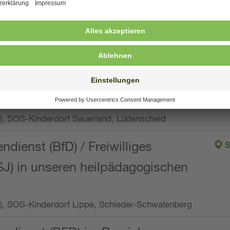
ng, Vollzeit oder Teilzeit (min. 34 bis max. 38,5
orf Oberpfalz, Immenreuth
endienst
pro Woche), SOS-Kinderdorf Düsseldorf
endienst
Wo.), SOS-Kinderdorf Sauerland, Lüdenscheid
ndienst (BfD) / Freiwilliges
S
SJ) in unseren heilpädagogischen
Wo.), SOS-Kinderdorf Lippe, Schieder-Schwalenberg