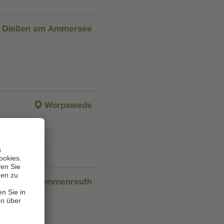
Dießen am Ammersee
Worpswede
Immenreuth