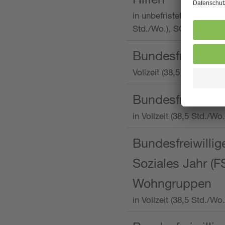
in unbefristeter Anstellu
Std./Wo.), SOS-Kinderd
Bundesfreiwillig
Vollzeit (38,5 Stunden 
Bundesfreiwillig
in Vollzeit (38,5 Std./
Bundesfreiwillige
Soziales Jahr (F
Wohngruppen
in Vollzeit (38,5 Std./