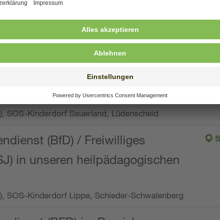
ng, Vollzeit oder Teilzeit (min. 34 bis max. 38,5
orf Oberpfalz, Immenreuth
endienst
pro Woche), SOS-Kinderdorf Düsseldorf
endienst
Wo.), SOS-Kinderdorf Sauerland, Lüdenscheid
ndienst (BfD) / Freiwilliges
S
SJ) in unseren heilpädagogischen
Wo.), SOS-Kinderdorf Lippe, Schieder-Schwalenberg