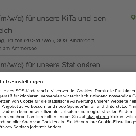
(m/w/d) für unsere KiTa und den
eich
ng, Teilzeit (20 Std./Wo.), SOS-Kinderdorf
en am Ammersee
(m/w/d) für unsere Stationären
ng, Vollzeit oder Teilzeit (mind. 30 - max. 38,5
dorf Worpswede,
it der Qualifikation als
 (m/w/d) und die Ambulanten