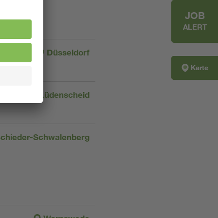
JOB
ALERT
Düsseldorf
Karte
Lüdenscheid
chieder-Schwalenberg