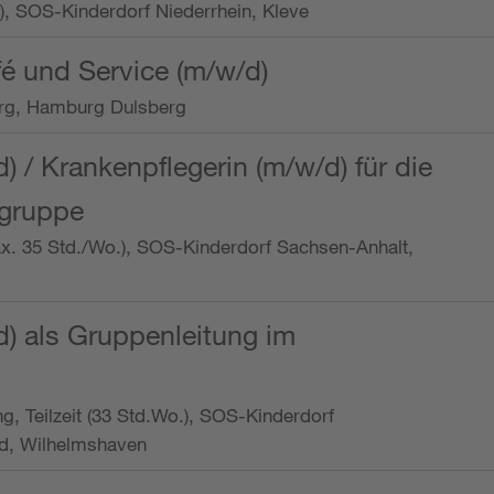
o.), SOS-Kinderdorf Niederrhein, Kleve
é und Service (m/w/d)
rg, Hamburg Dulsberg
d) / Krankenpflegerin (m/w/d) für die
ngruppe
max. 35 Std./Wo.), SOS-Kinderdorf Sachsen-Anhalt,
d) als Gruppenleitung im
ung, Teilzeit (33 Std.Wo.), SOS-Kinderdorf
d, Wilhelmshaven