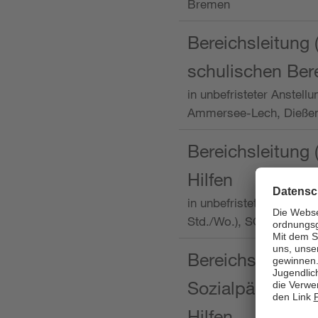
Bremen
Bereichsleitung 
schulischen Ber
in unbefristeter Anstellu
Ammersee-Lech, Dieß
Bereichsleitung 
Hilfen
in unbefristeter Anstellu
Std./Wo.), SOS-Kinder
Bereichsleitung m
Sozialpädagogin
Hilfen