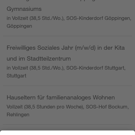
Gymnasiums
in Vollzeit (38,5 Std./Wo.), SOS-Kinderdorf Göppingen,
Göppingen
Freiwilliges Soziales Jahr (m/w/d) in der Kita
und im Stadtteilzentrum
in Vollzeit (38,5 Std./Wo.), SOS-Kinderdorf Stuttgart,
Stuttgart
Hauseltern für familienanaloges Wohnen
Vollzeit (38,5 Stunden pro Woche), SOS-Hof Bockum,
Rehlingen