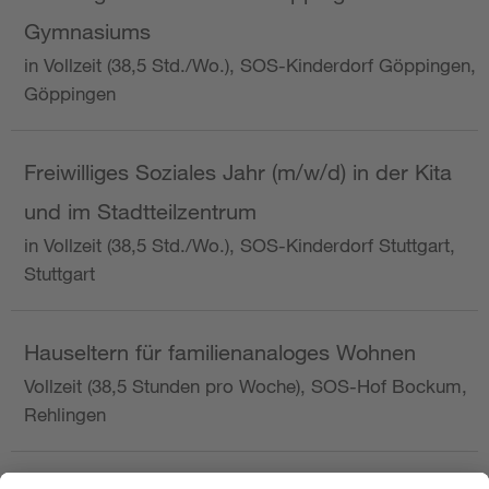
Gymnasiums
in Vollzeit (38,5 Std./Wo.), SOS-Kinderdorf Göppingen,
Göppingen
Freiwilliges Soziales Jahr (m/w/d) in der Kita
und im Stadtteilzentrum
in Vollzeit (38,5 Std./Wo.), SOS-Kinderdorf Stuttgart,
Stuttgart
Hauseltern für familienanaloges Wohnen
Vollzeit (38,5 Stunden pro Woche), SOS-Hof Bockum,
Rehlingen