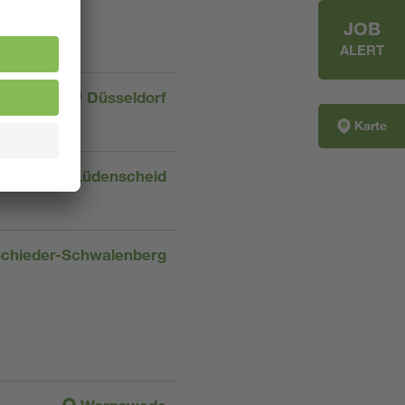
JOB
ALERT
Düsseldorf
Karte
Lüdenscheid
chieder-Schwalenberg