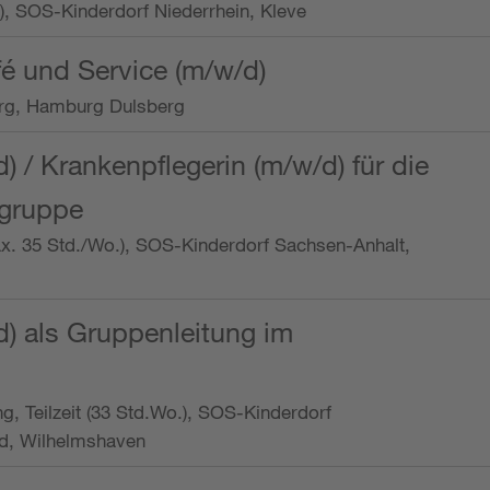
o.), SOS-Kinderdorf Niederrhein, Kleve
é und Service (m/w/d)
rg, Hamburg Dulsberg
d) / Krankenpflegerin (m/w/d) für die
ngruppe
max. 35 Std./Wo.), SOS-Kinderdorf Sachsen-Anhalt,
d) als Gruppenleitung im
ung, Teilzeit (33 Std.Wo.), SOS-Kinderdorf
d, Wilhelmshaven