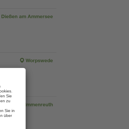
Dießen am Ammersee
Worpswede
Immenreuth