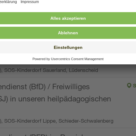
ng, Vollzeit oder Teilzeit (min. 34 bis max. 38,5
orf Oberpfalz, Immenreuth
endienst
pro Woche), SOS-Kinderdorf Düsseldorf
endienst
Wo.), SOS-Kinderdorf Sauerland, Lüdenscheid
ndienst (BfD) / Freiwilliges
S
SJ) in unseren heilpädagogischen
Wo.), SOS-Kinderdorf Lippe, Schieder-Schwalenberg