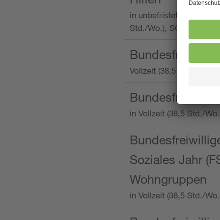
in unbefristeter Anstellu
Std./Wo.), SOS-Kinderd
Bundesfreiwillig
Vollzeit (38,5 Stunden 
Bundesfreiwillig
in Vollzeit (38,5 Std./
Bundesfreiwillige
Soziales Jahr (F
Wohngruppen
in Vollzeit (38,5 Std./