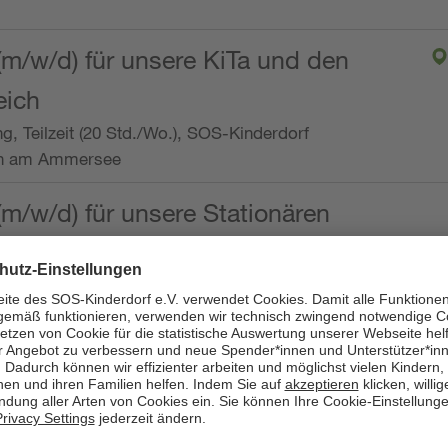
(m/w/d) für unsere KiTa und den
eich
ng, Teilzeit (20 Std./Wo.), SOS-Kinderdorf
en am Ammersee
(m/w/d) für unsere Stationären
ng, Vollzeit oder Teilzeit (mind. 30 - max. 38,5
dorf Worpswede,
it der Qualifikation als
 (m/w/d) und die Ambulanten