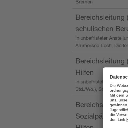
Bremen
Bereichsleitung 
schulischen Ber
in unbefristeter Anstellu
Ammersee-Lech, Dieß
Bereichsleitung 
Hilfen
in unbefristeter Anstellu
Std./Wo.), SOS-Kinder
Bereichsleitung m
Sozialpädagogin
Hilfen