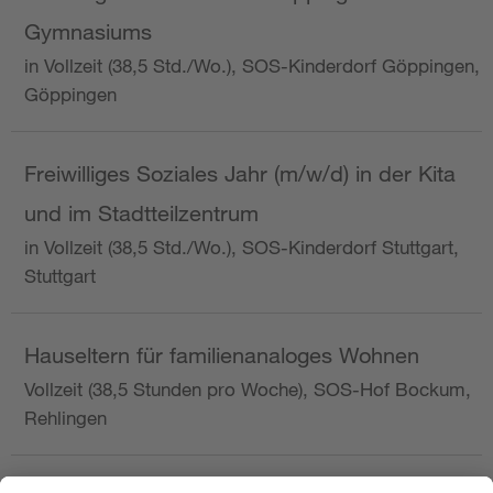
Gymnasiums
in Vollzeit (38,5 Std./Wo.), SOS-Kinderdorf Göppingen,
Göppingen
Freiwilliges Soziales Jahr (m/w/d) in der Kita
und im Stadtteilzentrum
in Vollzeit (38,5 Std./Wo.), SOS-Kinderdorf Stuttgart,
Stuttgart
Hauseltern für familienanaloges Wohnen
Vollzeit (38,5 Stunden pro Woche), SOS-Hof Bockum,
Rehlingen