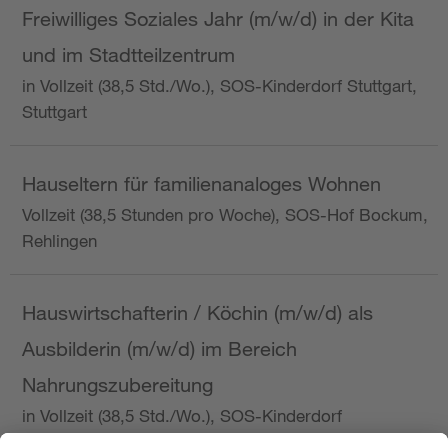
Freiwilliges Soziales Jahr (m/w/d) in der Kita
und im Stadtteilzentrum
in Vollzeit (38,5 Std./Wo.), SOS-Kinderdorf Stuttgart,
Stuttgart
Hauseltern für familienanaloges Wohnen
Vollzeit (38,5 Stunden pro Woche), SOS-Hof Bockum,
Rehlingen
Hauswirtschafterin / Köchin (m/w/d) als
Ausbilderin (m/w/d) im Bereich
Nahrungszubereitung
in Vollzeit (38,5 Std./Wo.), SOS-Kinderdorf
Saarbrücken, Saarbrücken