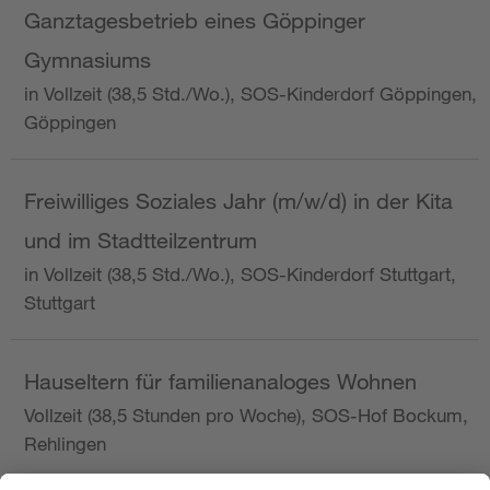
Ganztagesbetrieb eines Göppinger
Gymnasiums
in Vollzeit (38,5 Std./Wo.), SOS-Kinderdorf Göppingen,
Göppingen
Freiwilliges Soziales Jahr (m/w/d) in der Kita
und im Stadtteilzentrum
in Vollzeit (38,5 Std./Wo.), SOS-Kinderdorf Stuttgart,
Stuttgart
Hauseltern für familienanaloges Wohnen
Vollzeit (38,5 Stunden pro Woche), SOS-Hof Bockum,
Rehlingen