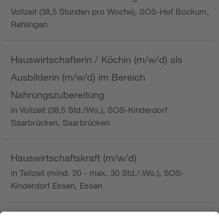
Vollzeit (38,5 Stunden pro Woche), SOS-Hof Bockum,
Rehlingen
Hauswirtschafterin / Köchin (m/w/d) als
Ausbilderin (m/w/d) im Bereich
Nahrungszubereitung
in Vollzeit (38,5 Std./Wo.), SOS-Kinderdorf
Saarbrücken, Saarbrücken
Hauswirtschaftskraft (m/w/d)
in Teilzeit (mind. 20 - max. 30 Std./.Wo.), SOS-
Kinderdorf Essen, Essen