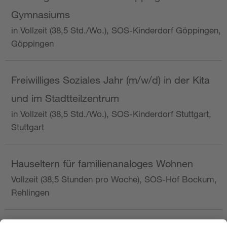
Gymnasiums
in Vollzeit (38,5 Std./Wo.), SOS-Kinderdorf Göppingen,
Göppingen
Freiwilliges Soziales Jahr (m/w/d) in der Kita
und im Stadtteilzentrum
in Vollzeit (38,5 Std./Wo.), SOS-Kinderdorf Stuttgart,
Stuttgart
Hauseltern für familienanaloges Wohnen
Vollzeit (38,5 Stunden pro Woche), SOS-Hof Bockum,
Rehlingen