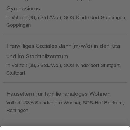
Gymnasiums
in Vollzeit (38,5 Std./Wo.), SOS-Kinderdorf Göppingen,
Göppingen
Freiwilliges Soziales Jahr (m/w/d) in der Kita
und im Stadtteilzentrum
in Vollzeit (38,5 Std./Wo.), SOS-Kinderdorf Stuttgart,
Stuttgart
Hauseltern für familienanaloges Wohnen
Vollzeit (38,5 Stunden pro Woche), SOS-Hof Bockum,
Rehlingen