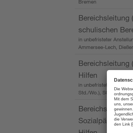
Bremen
Bereichsleitung 
schulischen Ber
in unbefristeter Anstellu
Ammersee-Lech, Dieß
Bereichsleitung 
Hilfen
in unbefristeter Anstellu
Std./Wo.), SOS-Kinder
Bereichsleitung m
Sozialpädagogin
Hilfen