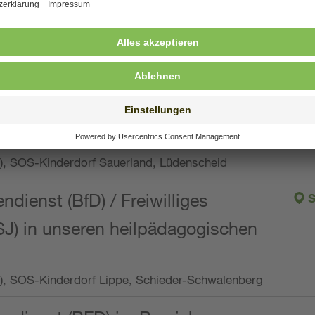
ng, Vollzeit oder Teilzeit (min. 34 bis max. 38,5
orf Oberpfalz, Immenreuth
endienst
pro Woche), SOS-Kinderdorf Düsseldorf
endienst
Wo.), SOS-Kinderdorf Sauerland, Lüdenscheid
ndienst (BfD) / Freiwilliges
S
SJ) in unseren heilpädagogischen
Wo.), SOS-Kinderdorf Lippe, Schieder-Schwalenberg