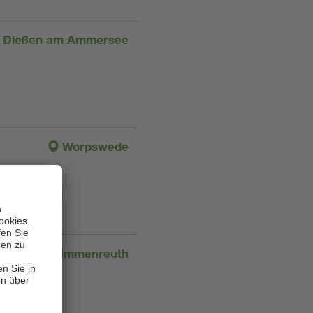
Dießen am Ammersee
Worpswede
Immenreuth