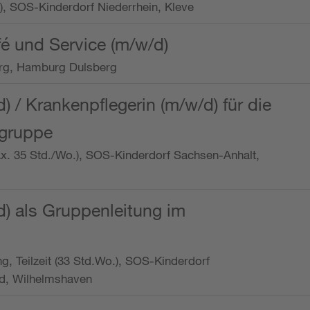
o.), SOS-Kinderdorf Niederrhein, Kleve
é und Service (m/w/d)
rg, Hamburg Dulsberg
d) / Krankenpflegerin (m/w/d) für die
ngruppe
max. 35 Std./Wo.), SOS-Kinderdorf Sachsen-Anhalt,
d) als Gruppenleitung im
ung, Teilzeit (33 Std.Wo.), SOS-Kinderdorf
d, Wilhelmshaven