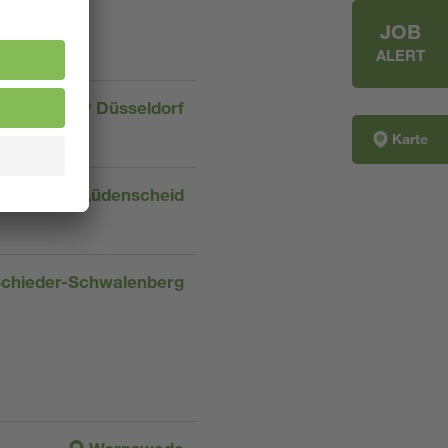
JOB
ALERT
Düsseldorf
Karte
Lüdenscheid
chieder-Schwalenberg