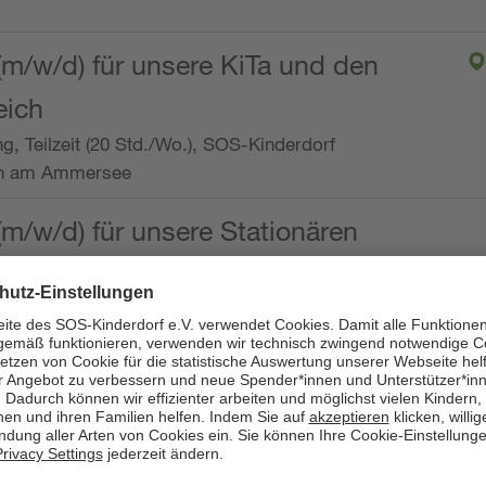
(m/w/d) für unsere KiTa und den
eich
ng, Teilzeit (20 Std./Wo.), SOS-Kinderdorf
en am Ammersee
(m/w/d) für unsere Stationären
ng, Vollzeit oder Teilzeit (mind. 30 - max. 38,5
dorf Worpswede,
it der Qualifikation als
 (m/w/d) und die Ambulanten