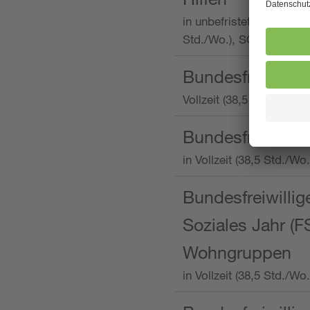
in unbefristeter Anstellu
Std./Wo.), SOS-Kinderd
Bundesfreiwillig
Vollzeit (38,5 Stunden 
Bundesfreiwillig
in Vollzeit (38,5 Std./
Bundesfreiwillige
Soziales Jahr (F
Wohngruppen
in Vollzeit (38,5 Std./