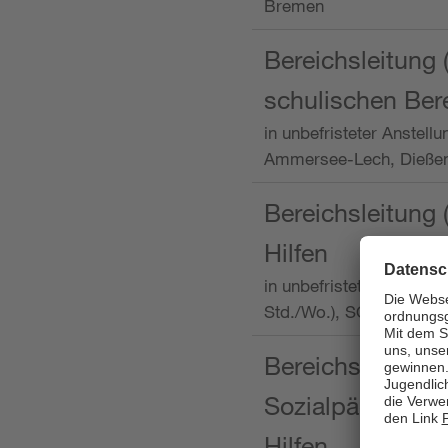
Bremen
Bereichsleitung 
schulischen Ber
in unbefristeter Anstellu
Ammersee-Lech, Dieß
Bereichsleitung 
Hilfen
in unbefristeter Anstellu
Std./Wo.), SOS-Kinder
Bereichsleitung m
Sozialpädagogin
Hilfen