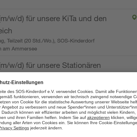
(m/w/d) für unsere KiTa und den
eich
ng, Teilzeit (20 Std./Wo.), SOS-Kinderdorf
en am Ammersee
(m/w/d) für unsere Stationären
ng, Vollzeit oder Teilzeit (mind. 30 - max. 38,5
dorf Worpswede,
it der Qualifikation als
 (m/w/d) und die Ambulanten