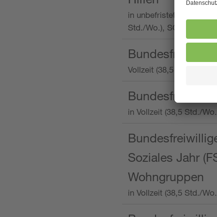
in unbefristeter Anstellu
Std./Wo.), SOS-Kinderd
Bundesfreiwillig
Vollzeit (38,5 Stunden 
Bundesfreiwillig
in Vollzeit (38,5 Std./
Bundesfreiwillige
Soziales Jahr (F
Wohngruppen
in Vollzeit (38,5 Std./