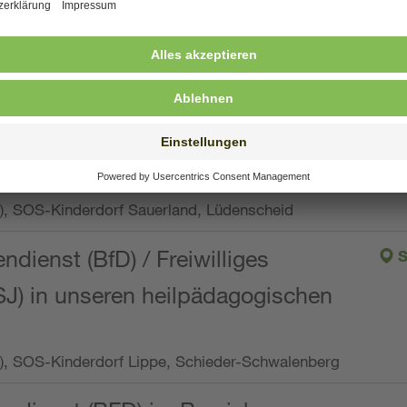
ng, Vollzeit oder Teilzeit (min. 34 bis max. 38,5
orf Oberpfalz, Immenreuth
endienst
pro Woche), SOS-Kinderdorf Düsseldorf
endienst
Wo.), SOS-Kinderdorf Sauerland, Lüdenscheid
ndienst (BfD) / Freiwilliges
S
SJ) in unseren heilpädagogischen
Wo.), SOS-Kinderdorf Lippe, Schieder-Schwalenberg