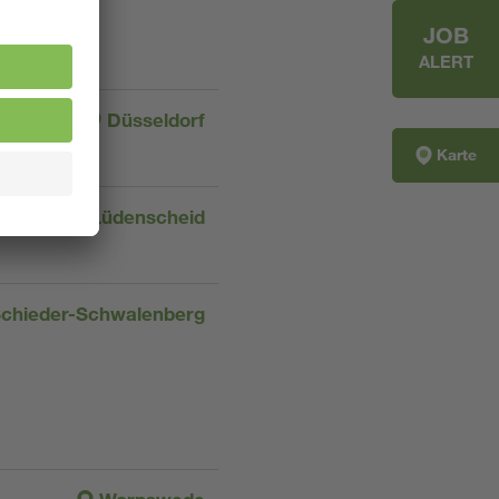
JOB
ALERT
Düsseldorf
Karte
Lüdenscheid
chieder-Schwalenberg