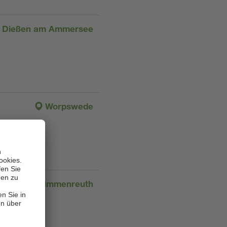
Dießen am Ammersee
Worpswede
Immenreuth