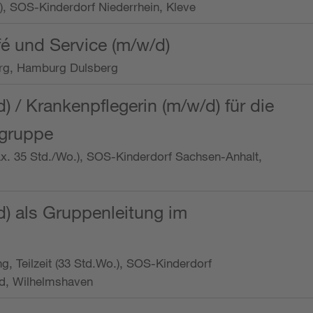
o.), SOS-Kinderdorf Niederrhein, Kleve
é und Service (m/w/d)
rg, Hamburg Dulsberg
d) / Krankenpflegerin (m/w/d) für die
ngruppe
max. 35 Std./Wo.), SOS-Kinderdorf Sachsen-Anhalt,
d) als Gruppenleitung im
ung, Teilzeit (33 Std.Wo.), SOS-Kinderdorf
d, Wilhelmshaven