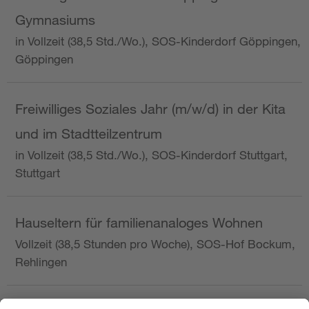
Gymnasiums
in Vollzeit (38,5 Std./Wo.), SOS-Kinderdorf Göppingen,
Göppingen
Freiwilliges Soziales Jahr (m/w/d) in der Kita
und im Stadtteilzentrum
in Vollzeit (38,5 Std./Wo.), SOS-Kinderdorf Stuttgart,
Stuttgart
Hauseltern für familienanaloges Wohnen
Vollzeit (38,5 Stunden pro Woche), SOS-Hof Bockum,
Rehlingen