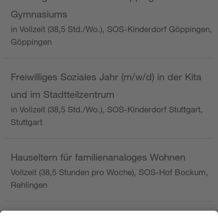
Gymnasiums
in Vollzeit (38,5 Std./Wo.), SOS-Kinderdorf Göppingen,
Göppingen
Freiwilliges Soziales Jahr (m/w/d) in der Kita
und im Stadtteilzentrum
in Vollzeit (38,5 Std./Wo.), SOS-Kinderdorf Stuttgart,
Stuttgart
Hauseltern für familienanaloges Wohnen
Vollzeit (38,5 Stunden pro Woche), SOS-Hof Bockum,
Rehlingen