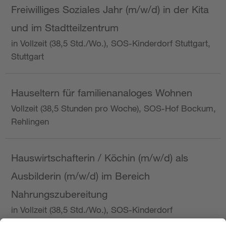
Freiwilliges Soziales Jahr (m/w/d) in der Kita
und im Stadtteilzentrum
in Vollzeit (38,5 Std./Wo.), SOS-Kinderdorf Stuttgart,
Stuttgart
Hauseltern für familienanaloges Wohnen
Vollzeit (38,5 Stunden pro Woche), SOS-Hof Bockum,
Rehlingen
Hauswirtschafterin / Köchin (m/w/d) als
Ausbilderin (m/w/d) im Bereich
Nahrungszubereitung
in Vollzeit (38,5 Std./Wo.), SOS-Kinderdorf
Saarbrücken, Saarbrücken