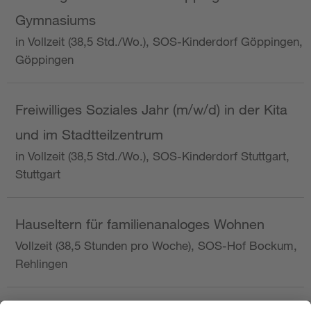
Gymnasiums
in Vollzeit (38,5 Std./Wo.), SOS-Kinderdorf Göppingen,
Göppingen
Freiwilliges Soziales Jahr (m/w/d) in der Kita
und im Stadtteilzentrum
in Vollzeit (38,5 Std./Wo.), SOS-Kinderdorf Stuttgart,
Stuttgart
Hauseltern für familienanaloges Wohnen
Vollzeit (38,5 Stunden pro Woche), SOS-Hof Bockum,
Rehlingen