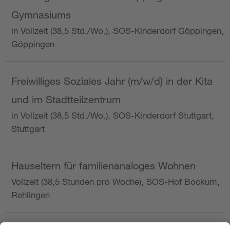
Gymnasiums
in Vollzeit (38,5 Std./Wo.), SOS-Kinderdorf Göppingen,
Göppingen
Freiwilliges Soziales Jahr (m/w/d) in der Kita
und im Stadtteilzentrum
in Vollzeit (38,5 Std./Wo.), SOS-Kinderdorf Stuttgart,
Stuttgart
Hauseltern für familienanaloges Wohnen
Vollzeit (38,5 Stunden pro Woche), SOS-Hof Bockum,
Rehlingen