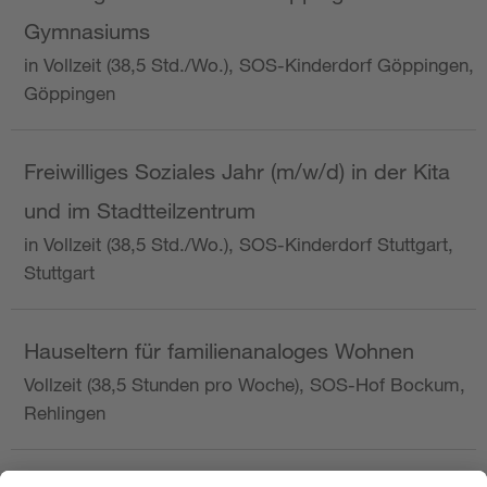
Gymnasiums
in Vollzeit (38,5 Std./Wo.), SOS-Kinderdorf Göppingen,
Göppingen
Freiwilliges Soziales Jahr (m/w/d) in der Kita
und im Stadtteilzentrum
in Vollzeit (38,5 Std./Wo.), SOS-Kinderdorf Stuttgart,
Stuttgart
Hauseltern für familienanaloges Wohnen
Vollzeit (38,5 Stunden pro Woche), SOS-Hof Bockum,
Rehlingen