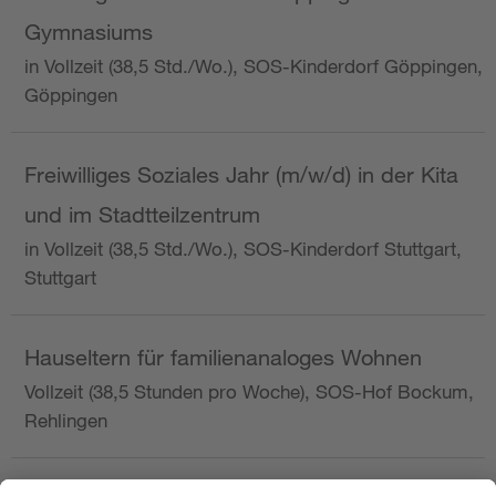
Gymnasiums
in Vollzeit (38,5 Std./Wo.), SOS-Kinderdorf Göppingen,
Göppingen
Freiwilliges Soziales Jahr (m/w/d) in der Kita
und im Stadtteilzentrum
in Vollzeit (38,5 Std./Wo.), SOS-Kinderdorf Stuttgart,
Stuttgart
Hauseltern für familienanaloges Wohnen
Vollzeit (38,5 Stunden pro Woche), SOS-Hof Bockum,
Rehlingen