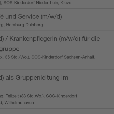
o.), SOS-Kinderdorf Niederrhein, Kleve
é und Service (m/w/d)
rg, Hamburg Dulsberg
d) / Krankenpflegerin (m/w/d) für die
ngruppe
max. 35 Std./Wo.), SOS-Kinderdorf Sachsen-Anhalt,
d) als Gruppenleitung im
ung, Teilzeit (33 Std.Wo.), SOS-Kinderdorf
d, Wilhelmshaven