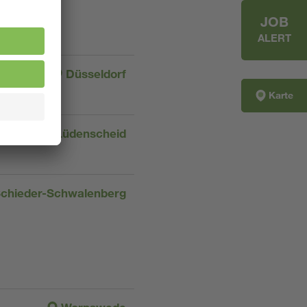
JOB
ALERT
Düsseldorf
Karte
Lüdenscheid
chieder-Schwalenberg