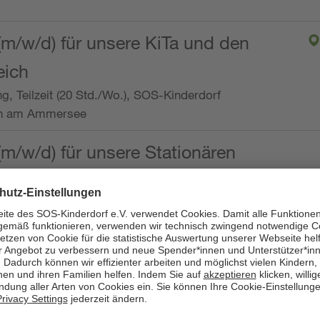
(m/w/d) für unsere KiTa und den
eich
ng, Teilzeit (20 Std./Wo.), SOS-Kinderdorf
en am Ammersee
(m/w/d) für unsere Stationären
ng, Vollzeit oder Teilzeit (mind. 30 - max. 38,5
dorf Worpswede,
it der Qualifikation als
 (m/w/d) und die Ambulanten