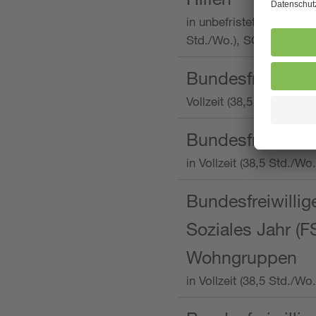
in unbefristeter Anstellu
Std./Wo.), SOS-Kinderd
Bundesfreiwillig
Vollzeit (38,5 Stunden 
Bundesfreiwillig
in Vollzeit (38,5 Std./
Bundesfreiwillige
Soziales Jahr (F
Wohngruppen
in Vollzeit (38,5 Std./