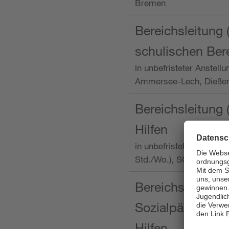
Bremen
Bereichsleitung 
schulischen Ber
in unbefristeter Anstellu
Ammersee-Lech, Dieß
Bereichsleitung 
Hilfen
in unbefristeter Anstellu
Std./Wo.), SOS-Kinder
Bereichsleitung m
Sozialpädagogin
Hilfen