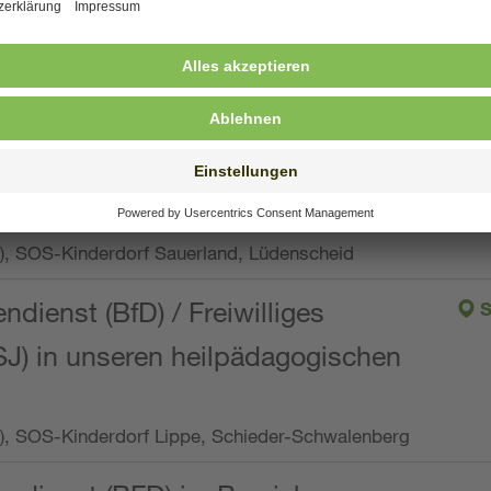
ng, Vollzeit oder Teilzeit (min. 34 bis max. 38,5
orf Oberpfalz, Immenreuth
endienst
pro Woche), SOS-Kinderdorf Düsseldorf
endienst
Wo.), SOS-Kinderdorf Sauerland, Lüdenscheid
ndienst (BfD) / Freiwilliges
S
SJ) in unseren heilpädagogischen
Wo.), SOS-Kinderdorf Lippe, Schieder-Schwalenberg