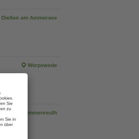
Dießen am Ammersee
Worpswede
Immenreuth