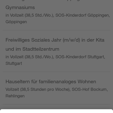
Gymnasiums
in Vollzeit (38,5 Std./Wo.), SOS-Kinderdorf Göppingen,
Göppingen
Freiwilliges Soziales Jahr (m/w/d) in der Kita
und im Stadtteilzentrum
in Vollzeit (38,5 Std./Wo.), SOS-Kinderdorf Stuttgart,
Stuttgart
Hauseltern für familienanaloges Wohnen
Vollzeit (38,5 Stunden pro Woche), SOS-Hof Bockum,
Rehlingen